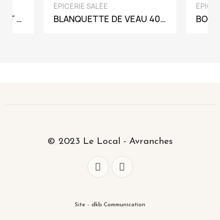
APERÇU RAPIDE
ÉPICERIE SALÉE
ÉPICER
CORNICHONS AU PIMENT BIO 120G
BLANQUETTE DE VEAU 400G
BOEU
© 2023 Le Local - Avranches
Site - dkb Communication