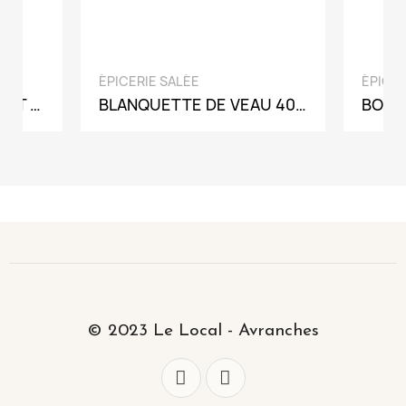
APERÇU RAPIDE
ÉPICERIE SALÉE
ÉPICER
CORNICHONS AU PIMENT BIO 120G
BLANQUETTE DE VEAU 400G
BOEU
© 2023 Le Local - Avranches